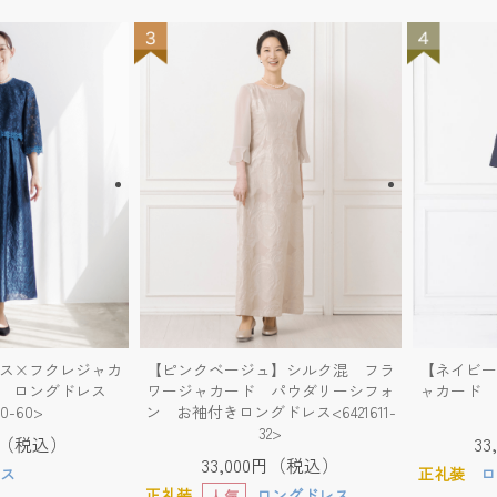
ス×フクレジャカ
【ピンクベージュ】シルク混 フラ
【ネイビー
 ロングドレス
ワージャカード パウダリーシフォ
ャカード 
20-60>
ン お袖付きロングドレス<6421611-
32>
0円（税込）
3
33,000円（税込）
ス
正礼装
ロ
正礼装
ロングドレス
人気