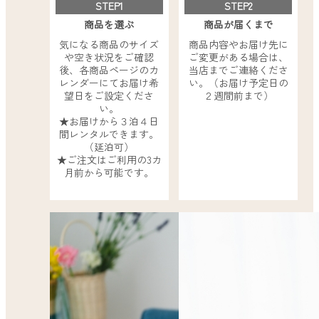
STEP1
STEP2
商品を選ぶ
商品が届くまで
気になる商品のサイズ
商品内容やお届け先に
や空き状況をご確認
ご変更がある場合は、
後、各商品ページのカ
当店までご連絡くださ
レンダーにてお届け希
い。（お届け予定日の
望日をご設定くださ
２週間前まで）
い。
★お届けから３泊４日
間レンタルできます。
（延泊可）
★ご注文はご利用の3カ
月前から可能です。