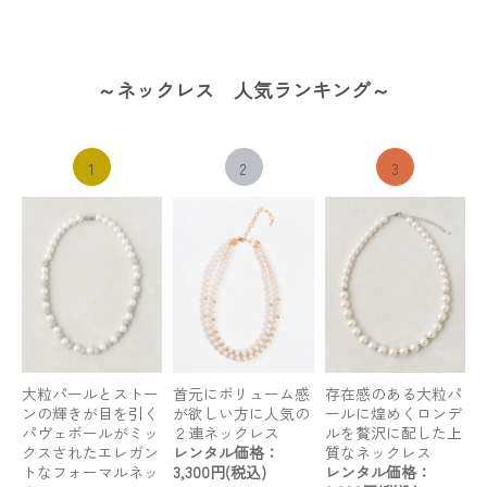
～ネックレス 人気ランキング～
1
2
3
大粒パールとストー
首元にボリューム感
存在感のある大粒パ
ンの輝きが目を引く
が欲しい方に人気の
ールに煌めくロンデ
パヴェボールがミッ
２連ネックレス
ルを贅沢に配した上
クスされたエレガン
レンタル価格：
質なネックレス
トなフォーマルネッ
3,300円(税込)
レンタル価格：