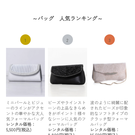
～バッグ 人気ランキング～
1
2
3
ミニパールとビジュ
ビーズやラインスト
波のように綺麗に配
ーのラインがアクセ
ーンの上品なきらめ
されたビーズが印象
ントの華やかな大人
きがポイント！様々
的なソフトタイプの
気フォーマルバッグ
なシーンに人気のフ
クラッチ型フォーマ
レンタル価格：
ォーマルバッグ
ルバッグ
5,500円(税込)
レンタル価格：
レンタル価格：
8,800円(税込)
16,500円(税込)