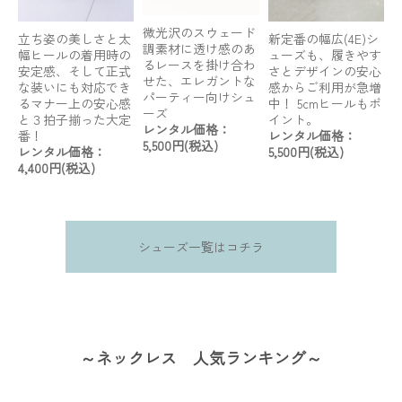
微光沢のスウェード
立ち姿の美しさと太
新定番の幅広(4E)シ
調素材に透け感のあ
幅ヒールの着用時の
ューズも、履きやす
るレースを掛け合わ
安定感、そして正式
さとデザインの安心
せた、エレガントな
な装いにも対応でき
感からご利用が急増
パーティー向けシュ
るマナー上の安心感
中！ 5cmヒールもポ
ーズ
と３拍子揃った大定
イント。
レンタル価格：
番！
レンタル価格：
5,500円(税込)
レンタル価格：
5,500円(税込)
4,400円(税込)
シューズ一覧はコチラ
～ネックレス 人気ランキング～